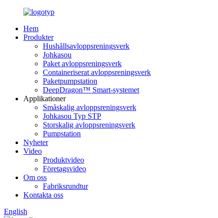
Hem
Produkter
Hushållsavloppsreningsverk
Johkasou
Paket avloppsreningsverk
Containeriserat avloppsreningsverk
Paketpumpstation
DeepDragon™ Smart-systemet
Applikationer
Småskalig avloppsreningsverk
Johkasou Typ STP
Storskalig avloppsreningsverk
Pumpstation
Nyheter
Video
Produktvideo
Företagsvideo
Om oss
Fabriksrundtur
Kontakta oss
English