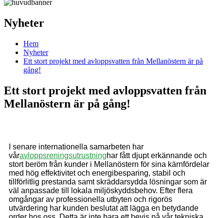
Nyheter
Hem
Nyheter
Ett stort projekt med avloppsvatten från Mellanöstern är på
gång!
Ett stort projekt med avloppsvatten från
Mellanöstern är på gång!
I senare internationella samarbeten har
vår
avloppsreningsutrustning
har fått djupt erkännande och
stort beröm från kunder i Mellanöstern för sina kärnfördelar
med hög effektivitet och energibesparing, stabil och
tillförlitlig prestanda samt skräddarsydda lösningar som är
väl anpassade till lokala miljöskyddsbehov. Efter flera
omgångar av professionella utbyten och rigorös
utvärdering har kunden beslutat att lägga en betydande
order hos oss. Detta är inte bara ett bevis på vår tekniska