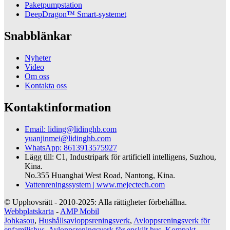
Paketpumpstation
DeepDragon™ Smart-systemet
Snabblänkar
Nyheter
Video
Om oss
Kontakta oss
Kontaktinformation
Email: liding@lidinghb.com
yuanjinmei@lidinghb.com
WhatsApp: 8613913575927
Lägg till: C1, Industripark för artificiell intelligens, Suzhou,
Kina.
No.355 Huanghai West Road, Nantong, Kina.
Vattenreningssystem | www.mejectech.com
© Upphovsrätt - 2010-2025: Alla rättigheter förbehållna.
Webbplatskarta
-
AMP Mobil
Johkasou
,
Hushållsavloppsreningsverk
,
Avloppsreningsverk för
enfamiljshus
,
Avloppsreningsverk för enskilt hus
,
Kompakt