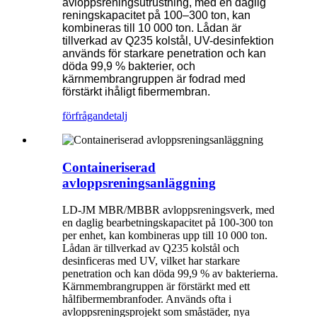
avloppsreningsutrustning, med en daglig
reningskapacitet på 100–300 ton, kan
kombineras till 10 000 ton. Lådan är
tillverkad av Q235 kolstål, UV-desinfektion
används för starkare penetration och kan
döda 99,9 % bakterier, och
kärnmembrangruppen är fodrad med
förstärkt ihåligt fibermembran.
förfrågan
detalj
Containeriserad
avloppsreningsanläggning
LD-JM MBR/MBBR avloppsreningsverk, med
en daglig bearbetningskapacitet på 100-300 ton
per enhet, kan kombineras upp till 10 000 ton.
Lådan är tillverkad av Q235 kolstål och
desinficeras med UV, vilket har starkare
penetration och kan döda 99,9 % av bakterierna.
Kärnmembrangruppen är förstärkt med ett
hålfibermembranfoder. Används ofta i
avloppsreningsprojekt som småstäder, nya