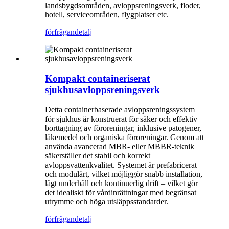
landsbygdsområden, avloppsreningsverk, floder,
hotell, serviceområden, flygplatser etc.
förfrågan
detalj
Kompakt containeriserat
sjukhusavloppsreningsverk
Detta containerbaserade avloppsreningssystem
för sjukhus är konstruerat för säker och effektiv
borttagning av föroreningar, inklusive patogener,
läkemedel och organiska föroreningar. Genom att
använda avancerad MBR- eller MBBR-teknik
säkerställer det stabil och korrekt
avloppsvattenkvalitet. Systemet är prefabricerat
och modulärt, vilket möjliggör snabb installation,
lågt underhåll och kontinuerlig drift – vilket gör
det idealiskt för vårdinrättningar med begränsat
utrymme och höga utsläppsstandarder.
förfrågan
detalj