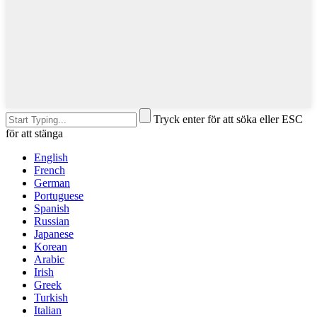
Tryck enter för att söka eller ESC
för att stänga
English
French
German
Portuguese
Spanish
Russian
Japanese
Korean
Arabic
Irish
Greek
Turkish
Italian