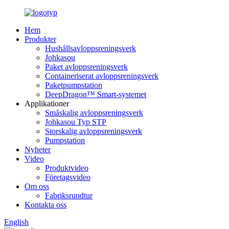
Hem
Produkter
Hushållsavloppsreningsverk
Johkasou
Paket avloppsreningsverk
Containeriserat avloppsreningsverk
Paketpumpstation
DeepDragon™ Smart-systemet
Applikationer
Småskalig avloppsreningsverk
Johkasou Typ STP
Storskalig avloppsreningsverk
Pumpstation
Nyheter
Video
Produktvideo
Företagsvideo
Om oss
Fabriksrundtur
Kontakta oss
English