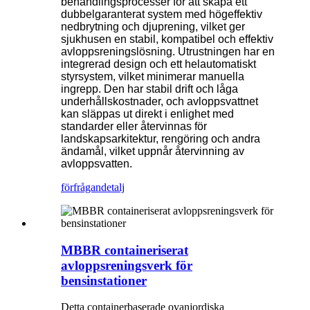
behandlingsprocesser för att skapa ett
dubbelgaranterat system med högeffektiv
nedbrytning och djuprening, vilket ger
sjukhusen en stabil, kompatibel och effektiv
avloppsreningslösning. Utrustningen har en
integrerad design och ett helautomatiskt
styrsystem, vilket minimerar manuella
ingrepp. Den har stabil drift och låga
underhållskostnader, och avloppsvattnet
kan släppas ut direkt i enlighet med
standarder eller återvinnas för
landskapsarkitektur, rengöring och andra
ändamål, vilket uppnår återvinning av
avloppsvatten.
förfrågan
detalj
MBBR containeriserat
avloppsreningsverk för
bensinstationer
Detta containerbaserade ovanjordiska