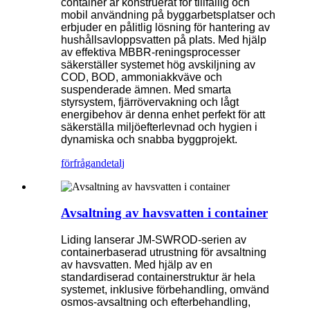
container är konstruerat för tillfällig och
mobil användning på byggarbetsplatser och
erbjuder en pålitlig lösning för hantering av
hushållsavloppsvatten på plats. Med hjälp
av effektiva MBBR-reningsprocesser
säkerställer systemet hög avskiljning av
COD, BOD, ammoniakkväve och
suspenderade ämnen. Med smarta
styrsystem, fjärrövervakning och lågt
energibehov är denna enhet perfekt för att
säkerställa miljöefterlevnad och hygien i
dynamiska och snabba byggprojekt.
förfrågan
detalj
Avsaltning av havsvatten i container
Liding lanserar JM-SWROD-serien av
containerbaserad utrustning för avsaltning
av havsvatten. Med hjälp av en
standardiserad containerstruktur är hela
systemet, inklusive förbehandling, omvänd
osmos-avsaltning och efterbehandling,