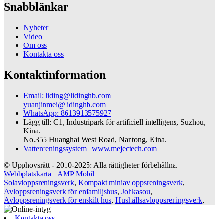
Snabblänkar
Nyheter
Video
Om oss
Kontakta oss
Kontaktinformation
Email: liding@lidinghb.com
yuanjinmei@lidinghb.com
WhatsApp: 8613913575927
Lägg till: C1, Industripark för artificiell intelligens, Suzhou,
Kina.
No.355 Huanghai West Road, Nantong, Kina.
Vattenreningssystem | www.mejectech.com
© Upphovsrätt - 2010-2025: Alla rättigheter förbehållna.
Webbplatskarta
-
AMP Mobil
Solavloppsreningsverk
,
Kompakt miniavloppsreningsverk
,
Avloppsreningsverk för enfamiljshus
,
Johkasou
,
Avloppsreningsverk för enskilt hus
,
Hushållsavloppsreningsverk
,
Kontakta oss