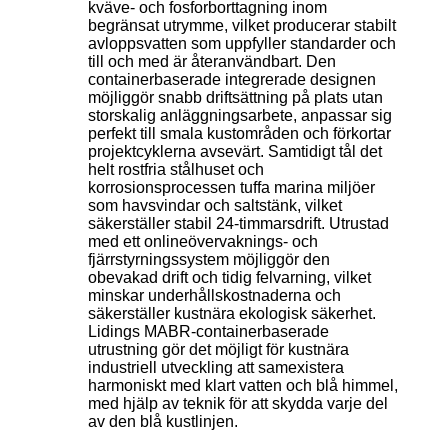
kväve- och fosforborttagning inom
begränsat utrymme, vilket producerar stabilt
avloppsvatten som uppfyller standarder och
till och med är återanvändbart. Den
containerbaserade integrerade designen
möjliggör snabb driftsättning på plats utan
storskalig anläggningsarbete, anpassar sig
perfekt till smala kustområden och förkortar
projektcyklerna avsevärt. Samtidigt tål det
helt rostfria stålhuset och
korrosionsprocessen tuffa marina miljöer
som havsvindar och saltstänk, vilket
säkerställer stabil 24-timmarsdrift. Utrustad
med ett onlineövervaknings- och
fjärrstyrningssystem möjliggör den
obevakad drift och tidig felvarning, vilket
minskar underhållskostnaderna och
säkerställer kustnära ekologisk säkerhet.
Lidings MABR-containerbaserade
utrustning gör det möjligt för kustnära
industriell utveckling att samexistera
harmoniskt med klart vatten och blå himmel,
med hjälp av teknik för att skydda varje del
av den blå kustlinjen.