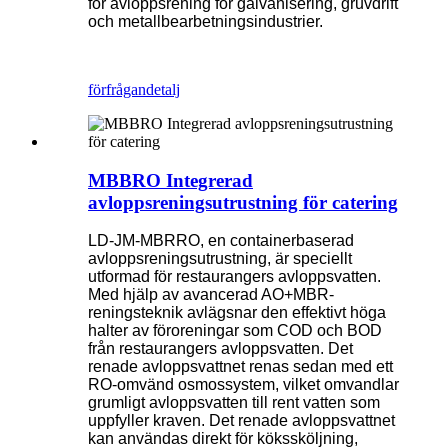
för avloppsrening för galvanisering, gruvdrift
och metallbearbetningsindustrier.
förfrågan
detalj
MBBRO Integrerad
avloppsreningsutrustning för catering
LD-JM-MBRRO, en containerbaserad
avloppsreningsutrustning, är speciellt
utformad för restaurangers avloppsvatten.
Med hjälp av avancerad AO+MBR-
reningsteknik avlägsnar den effektivt höga
halter av föroreningar som COD och BOD
från restaurangers avloppsvatten. Det
renade avloppsvattnet renas sedan med ett
RO-omvänd osmossystem, vilket omvandlar
grumligt avloppsvatten till rent vatten som
uppfyller kraven. Det renade avloppsvattnet
kan användas direkt för kökssköljning,