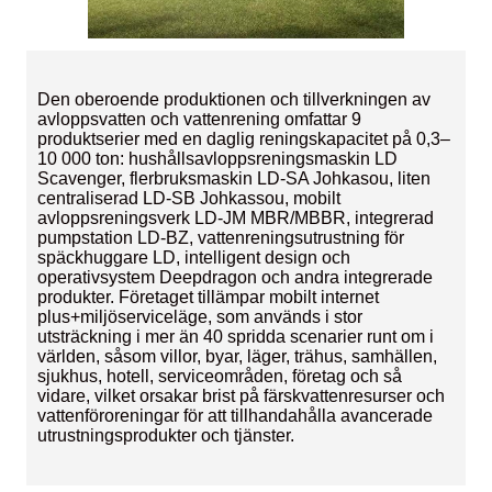
Den oberoende produktionen och tillverkningen av
avloppsvatten och vattenrening omfattar 9
produktserier med en daglig reningskapacitet på 0,3–
10 000 ton: hushållsavloppsreningsmaskin LD
Scavenger, flerbruksmaskin LD-SA Johkasou, liten
centraliserad LD-SB Johkassou, mobilt
avloppsreningsverk LD-JM MBR/MBBR, integrerad
pumpstation LD-BZ, vattenreningsutrustning för
späckhuggare LD, intelligent design och
operativsystem Deepdragon och andra integrerade
produkter. Företaget tillämpar mobilt internet
plus+miljöserviceläge, som används i stor
utsträckning i mer än 40 spridda scenarier runt om i
världen, såsom villor, byar, läger, trähus, samhällen,
sjukhus, hotell, serviceområden, företag och så
vidare, vilket orsakar brist på färskvattenresurser och
vattenföroreningar för att tillhandahålla avancerade
utrustningsprodukter och tjänster.