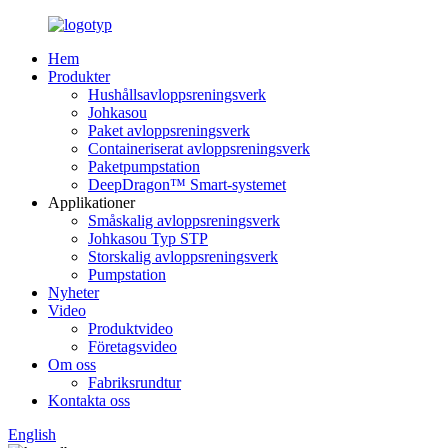
Hem
Produkter
Hushållsavloppsreningsverk
Johkasou
Paket avloppsreningsverk
Containeriserat avloppsreningsverk
Paketpumpstation
DeepDragon™ Smart-systemet
Applikationer
Småskalig avloppsreningsverk
Johkasou Typ STP
Storskalig avloppsreningsverk
Pumpstation
Nyheter
Video
Produktvideo
Företagsvideo
Om oss
Fabriksrundtur
Kontakta oss
English