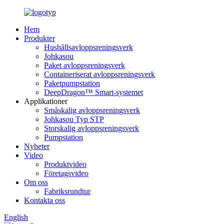
Hem
Produkter
Hushållsavloppsreningsverk
Johkasou
Paket avloppsreningsverk
Containeriserat avloppsreningsverk
Paketpumpstation
DeepDragon™ Smart-systemet
Applikationer
Småskalig avloppsreningsverk
Johkasou Typ STP
Storskalig avloppsreningsverk
Pumpstation
Nyheter
Video
Produktvideo
Företagsvideo
Om oss
Fabriksrundtur
Kontakta oss
English