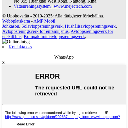
No.355 Huanghai West Road, Nantong, Kina.
Vattenreningssystem | www.mejectech.com
© Upphovsrätt - 2010-2025: Alla rättigheter förbehållna.
Webbplatskarta
-
AMP Mobil
Johkasou
,
Solavloppsreningsverk
,
Hushållsavloppsreningsverk
,
Avloppsreningsverk för enfamiljshus
,
Avloppsreningsverk för
enskilt hus
,
Kompakt miniavloppsreningsverk
,
Kontakta oss
WhatsApp
x