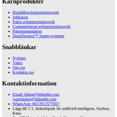
Kärnprodukter
Hushållsavloppsreningsverk
Johkasou
Paket avloppsreningsverk
Containeriserat avloppsreningsverk
Paketpumpstation
DeepDragon™ Smart-systemet
Snabblänkar
Nyheter
Video
Om oss
Kontakta oss
Kontaktinformation
Email: liding@lidinghb.com
yuanjinmei@lidinghb.com
WhatsApp: 8613913575927
Lägg till: C1, Industripark för artificiell intelligens, Suzhou,
Kina.