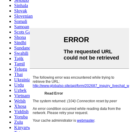
Sesotho
Sinhala
Slovak
Slovenian
Somali
Samoan
Scots Gaelic
Shona
Sindhi
Sundanese
Swahili
Tajik
Tamil
Telugu
Thai
Ukrainian
Urdu
Uzbek
Vietnamese
Welsh
Xhosa
Yiddish
Yoruba
Zulu
Kinyarwanda