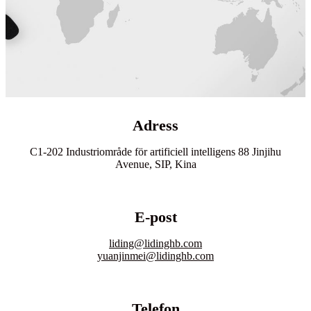
Adress
C1-202 Industriområde för artificiell intelligens 88 Jinjihu
Avenue, SIP, Kina
E-post
liding@lidinghb.com
yuanjinmei@lidinghb.com
Telefon