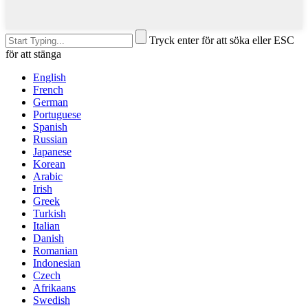
Tryck enter för att söka eller ESC
för att stänga
English
French
German
Portuguese
Spanish
Russian
Japanese
Korean
Arabic
Irish
Greek
Turkish
Italian
Danish
Romanian
Indonesian
Czech
Afrikaans
Swedish