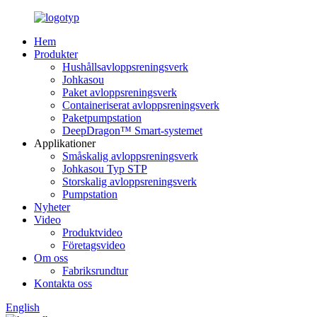
Hem
Produkter
Hushållsavloppsreningsverk
Johkasou
Paket avloppsreningsverk
Containeriserat avloppsreningsverk
Paketpumpstation
DeepDragon™ Smart-systemet
Applikationer
Småskalig avloppsreningsverk
Johkasou Typ STP
Storskalig avloppsreningsverk
Pumpstation
Nyheter
Video
Produktvideo
Företagsvideo
Om oss
Fabriksrundtur
Kontakta oss
English