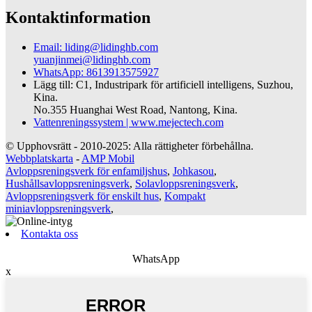
Kontaktinformation
Email: liding@lidinghb.com
yuanjinmei@lidinghb.com
WhatsApp: 8613913575927
Lägg till: C1, Industripark för artificiell intelligens, Suzhou,
Kina.
No.355 Huanghai West Road, Nantong, Kina.
Vattenreningssystem | www.mejectech.com
© Upphovsrätt - 2010-2025: Alla rättigheter förbehållna.
Webbplatskarta
-
AMP Mobil
Avloppsreningsverk för enfamiljshus
,
Johkasou
,
Hushållsavloppsreningsverk
,
Solavloppsreningsverk
,
Avloppsreningsverk för enskilt hus
,
Kompakt
miniavloppsreningsverk
,
Kontakta oss
WhatsApp
x