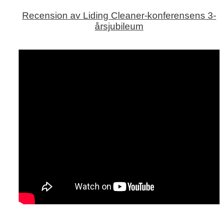
Recension av Liding Cleaner-konferensens 3-
årsjubileum