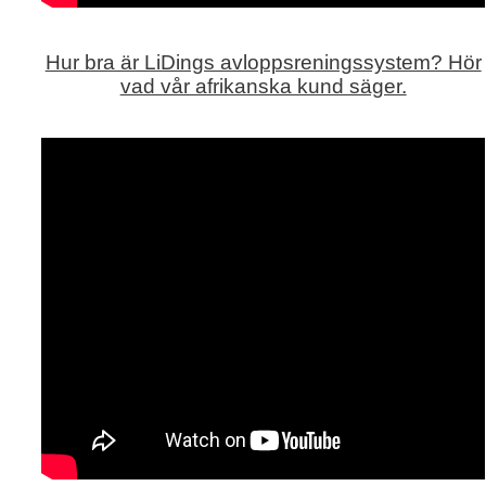
Hur bra är LiDings avloppsreningssystem? Hör
vad vår afrikanska kund säger.