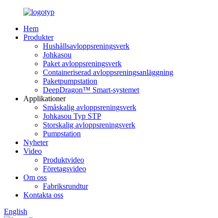
Hem
Produkter
Hushållsavloppsreningsverk
Johkasou
Paket avloppsreningsverk
Containeriserad avloppsreningsanläggning
Paketpumpstation
DeepDragon™ Smart-systemet
Applikationer
Småskalig avloppsreningsverk
Johkasou Typ STP
Storskalig avloppsreningsverk
Pumpstation
Nyheter
Video
Produktvideo
Företagsvideo
Om oss
Fabriksrundtur
Kontakta oss
English