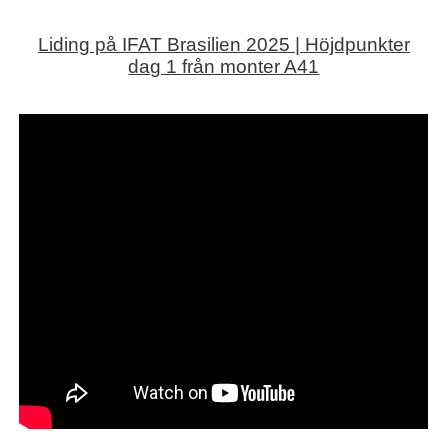
Liding på IFAT Brasilien 2025 | Höjdpunkter
dag 1 från monter A41