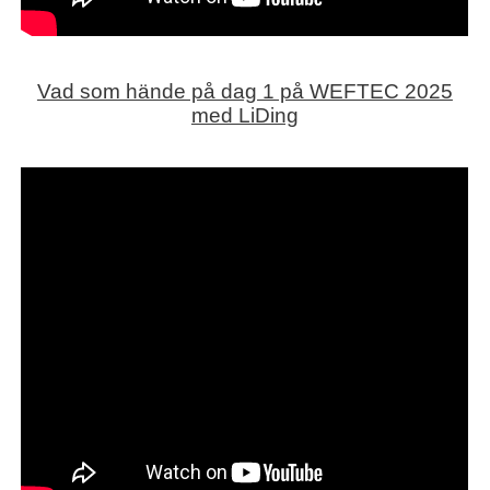
Vad som hände på dag 1 på WEFTEC 2025
med LiDing