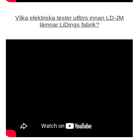
Vilka elektriska tester utförs innan LD-JM
lämnar LiDings fabrik?