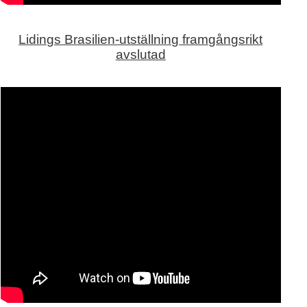
Lidings Brasilien-utställning framgångsrikt
avslutad