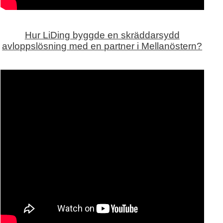
Hur LiDing byggde en skräddarsydd
avloppslösning med en partner i Mellanöstern?