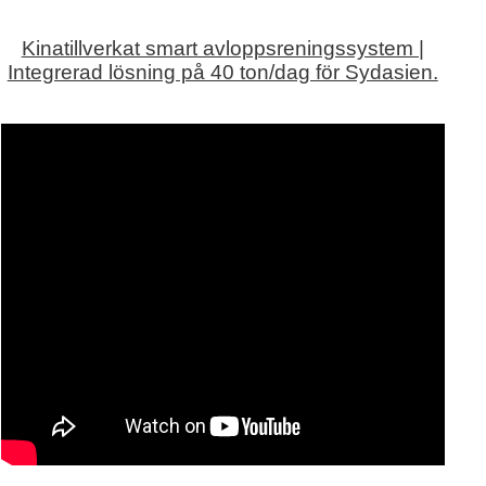
Kinatillverkat smart avloppsreningssystem |
Integrerad lösning på 40 ton/dag för Sydasien.