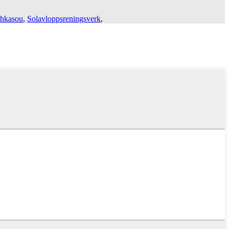
ohkasou
,
Solavloppsreningsverk
,