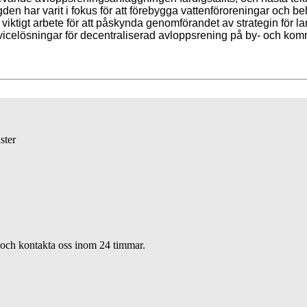
den har varit i fokus för att förebygga vattenföroreningar och be
 viktigt arbete för att påskynda genomförandet av strategin för 
servicelösningar för decentraliserad avloppsrening på by- och ko
ster
s och kontakta oss inom 24 timmar.