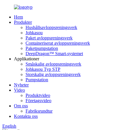
Hem
Produkter
Hushållsavloppsreningsverk
Johkasou
Paket avloppsreningsverk
Containeriserat avloppsreningsverk
Paketpumpstation
DeepDragon™ Smart-systemet
Applikationer
Småskalig avloppsreningsverk
Johkasou Typ STP
Storskalig avloppsreningsverk
Pumpstation
Nyheter
Video
Produktvideo
Företagsvideo
Om oss
Fabriksrundtur
Kontakta oss
English