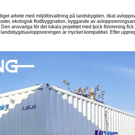
get arbete med miljöförvaltning på landsbygden, ökat avloppsvat
oder, ekologisk flodbyggnation, byggande av avloppsreningsa
. Den ansvariga för det lokala projektet med tjock förorening 
la landsbygdsavloppsreningen är mycket kompatibel. Efter uppre