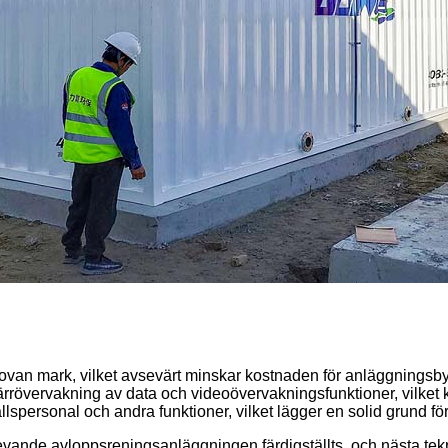
van mark, vilket avsevärt minskar kostnaden för anläggningsby
ärrövervakning av data och videoövervakningsfunktioner, vilket ka
ållspersonal och andra funktioner, vilket lägger en solid grund fö
vande avloppsreningsanläggningen färdigställts, och nästa teknik