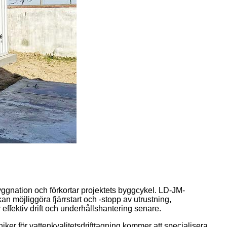
ggnation och förkortar projektets byggcykel. LD-JM-
n möjliggöra fjärrstart och -stopp av utrustning,
r effektiv drift och underhållshantering senare.
er för vattenkvalitetsdrifttagning kommer att specialisera