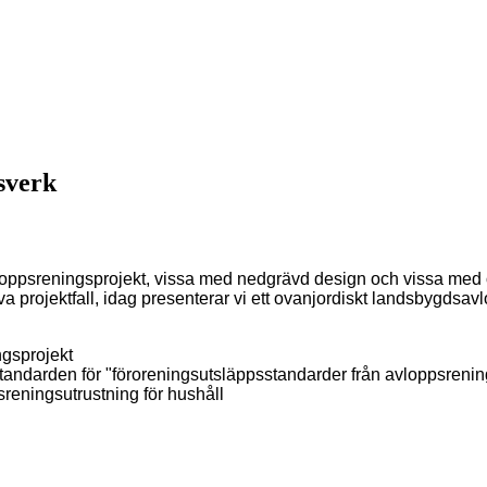
sverk
oppsreningsprojekt, vissa med nedgrävd design och vissa med o
a projektfall, idag presenterar vi ett ovanjordiskt landsbygdsav
gsprojekt
tandarden för "föroreningsutsläppsstandarder från avloppsreni
reningsutrustning för hushåll