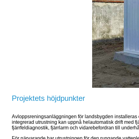
Projektets höjdpunkter
Avloppsreningsanläggningen för landsbygden installeras o
integrerad utrustning kan uppnå helautomatisk drift med fj
fjärrfeldiagnostik, fjärrlarm och vidarebefordran till underh
För närvarande har utrustningen för den rungande vattenle