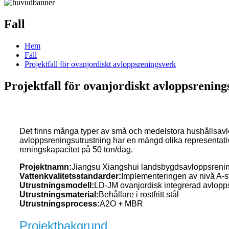
Fall
Hem
Fall
Projektfall för ovanjordiskt avloppsreningsverk
Projektfall för ovanjordiskt avloppsrening
Det finns många typer av små och medelstora hushållsavl
avloppsreningsutrustning har en mängd olika representativ
reningskapacitet på 50 ton/dag.
Projektnamn:
Jiangsu Xiangshui landsbygdsavloppsrenin
Vattenkvalitetsstandarder:
Implementeringen av nivå A-s
Utrustningsmodell:
LD-JM ovanjordisk integrerad avlopps
Utrustningsmaterial:
Behållare i rostfritt stål
Utrustningsprocess:
A2O + MBR
Projektbakgrund