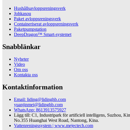
Hushållsavloppsreningsverk
Johkasou
Paket avloppsreningsverk
Containeriserat avloppsreningsverk
Paketpumpstation
DeepDragon™ Smart-systemet
Snabblänkar
Nyheter
Video
Om oss
Kontakta oss
Kontaktinformation
Email: liding@lidinghb.com
yuanjinmei@lidinghb.com
WhatsApp: 8613913575927
Lägg till: C1, Industripark för artificiell intelligens, Suzhou, Ki
No.355 Huanghai West Road, Nantong, Kina.
Vattenreningssystem | www.mejectech.com